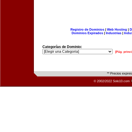
Registro de Dominios
|
Web Hosting
|
D
Dominios Expirados
|
Industrias
|
Indu
Categorías de Dominio:
[Pág. princi
** Precios expre
© 2002/2022 Solo10.com