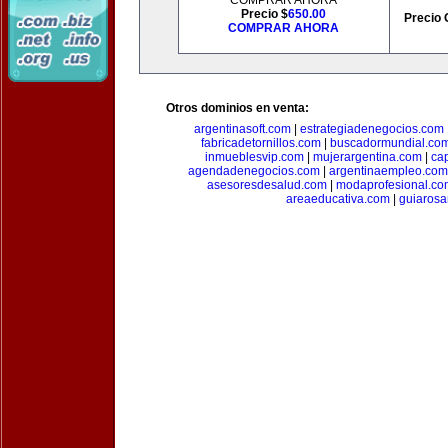
COMPRAR AHORA
Precio $
650.00
Precio 
COMPRAR AHORA
Otros dominios en venta:
argentinasoft.com
|
estrategiadenegocios.com
fabricadetornillos.com
|
buscadormundial.co
inmueblesvip.com
|
mujerargentina.com
|
ca
agendadenegocios.com
|
argentinaempleo.com
asesoresdesalud.com
|
modaprofesional.co
areaeducativa.com
|
guiarosa