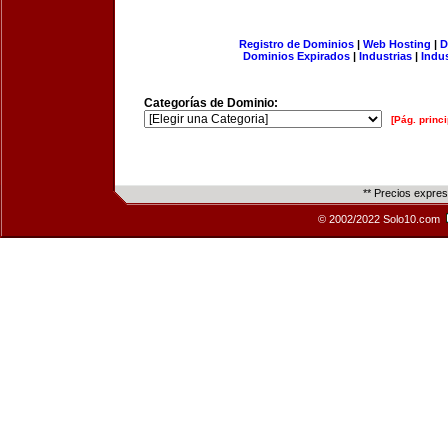
Registro de Dominios
|
Web Hosting
|
D
Dominios Expirados
|
Industrias
|
Indu
Categorías de Dominio:
[Pág. princi
** Precios expre
© 2002/2022 Solo10.com