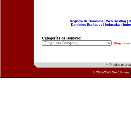
Registro de Dominios
|
Web Hosting
|
D
Dominios Expirados
|
Industrias
|
Indu
Categorías de Dominio:
[Pág. princi
** Precios expre
© 2002/2022 Solo10.com