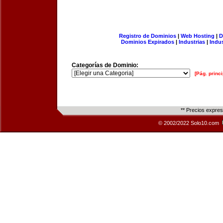
Registro de Dominios
|
Web Hosting
|
D
Dominios Expirados
|
Industrias
|
Indu
Categorías de Dominio:
[Pág. princi
** Precios expre
© 2002/2022 Solo10.com