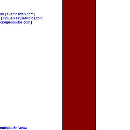
com
|
eventosweb.com
|
m
|
inmueblesyservicios.com
|
cionproductos.com
|
ominios En Venta