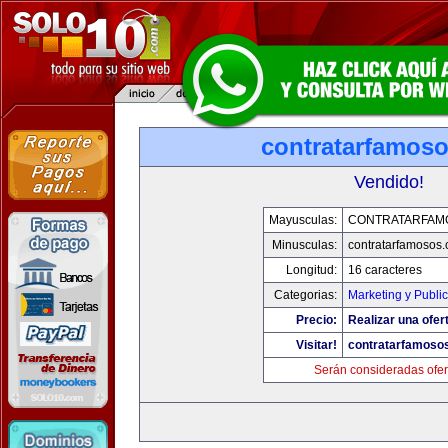
contratarfamos
Vendido!
Mayusculas:
CONTRATARFAM
Minusculas:
contratarfamosos
Longitud:
16 caracteres
Categorias:
Marketing y Publi
Precio:
Realizar una ofer
Visitar!
contratarfamoso
Serán consideradas ofer