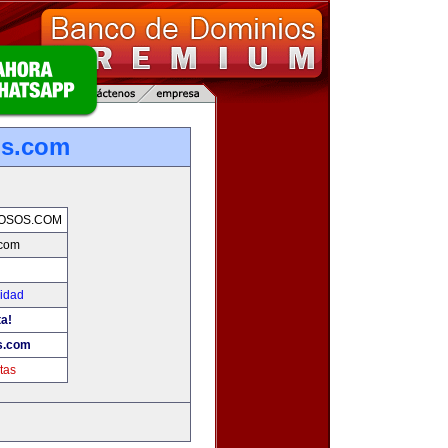
os.com
OSOS.COM
.com
cidad
ta!
s.com
tas