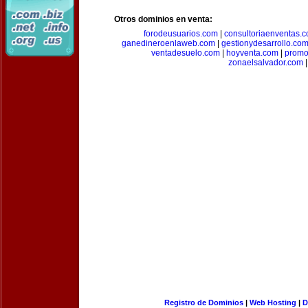
Otros dominios en venta:
forodeusuarios.com
|
consultoriaenventas.
ganedineroenlaweb.com
|
gestionydesarrollo.co
ventadesuelo.com
|
hoyventa.com
|
promo
zonaelsalvador.com
|
Registro de Dominios
|
Web Hosting
|
D