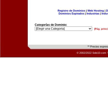
Registro de Dominios
|
Web Hosting
|
D
Dominios Expirados
|
Industrias
|
Indu
Categorías de Dominio:
[Pág. princi
** Precios expre
© 2002/2022 Solo10.com